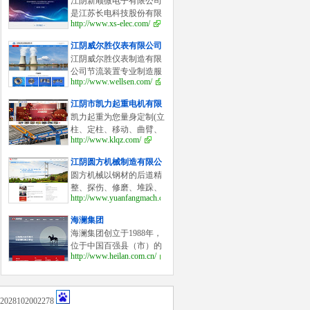
江阴新顺微电子有限公司
是江苏长电科技股份有限
http://www.xs-elec.com/
公司控股的合资企业，于
2002年7月成立，主要从事
江阴威尔胜仪表有限公司
硅分立器件芯片的设计开
江阴威尔胜仪表制造有限
发、制造及测试业务，是
公司节流装置专业制造服
江
http://www.wellsen.com/
务商，流量仪表系列产品
有：孔板流量计,喷嘴流量
江阴市凯力起重电机有限
计,V锥流量计,楔形流量计
公司
凯力起重为您量身定制(立
等，广泛应用于电力、冶
柱、定柱、移动、曲臂、
金
http://www.klqz.com/
双臂、壁柱、壁行、墙壁
式)旋臂起重机,悬臂起重
江阴圆方机械制造有限公
机,悬臂吊,旋臂吊；KBK柔
司
圆方机械以钢材的后道精
性组合式悬挂起重机（
整、探伤、修磨、堆跺、
http://www.yuanfangmach.com/
打包等系列产品为特色。
公司拥有各类国家专利30
海澜集团
余件，其中国家发明专利
海澜集团创立于1988年，
12件，自主研发的液压滑
位于中国百强县（市）的
落式
http://www.heilan.com.cn/
江苏省江阴市，是一家以
服装为龙头产业，以精毛
纺面料为基础产业的专业
化大型企业集团。
28102002278