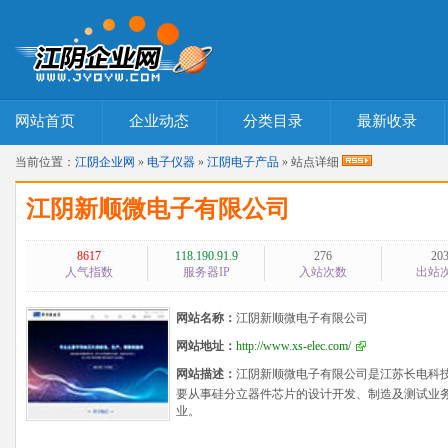
网站首页
企业动态
分类目录
最新收录
当前位置：
江阴企业网
»
电子仪器
»
江阴电子产品
» 站点详细
江阴新顺微电子有限公司
8617
118.190.91.9
276
20
人气指数
服务器IP
入站次数
出站
网站名称：
江阴新顺微电子有限公司
网站地址：
http://www.xs-elec.com/
网站描述：
江阴新顺微电子有限公司是江苏长电科技
要从事硅分立器件芯片的设计开发、制造及测试业
业。