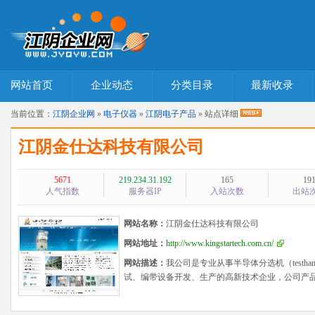
网站首页
企业动态
分类目录
最新收录
当前位置：
江阴企业网
»
电子仪器
»
江阴电子产品
» 站点详细
江阴金仕达科技有限公司
5671
219.234.31.192
165
19
人气指数
服务器IP
入站次数
出站
网站名称：
江阴金仕达科技有限公司
网站地址：
http://www.kingstartech.com.cn/
网站描述：
我公司是专业从事半导体分选机（testhan
试、编带设备开发、生产的高新技术企业，公司产